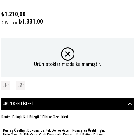
₺1.210,00
₺1.331,00
KDV Dahil
Ürün stoklarımızda kalmamıştır.
1
2
ÜRÜN ÖZELLIKLERI
DanteL Detaylı Kol Büzgülü Elbise Özellikleri:
· Kumaş Özelliği: Dokuma Dantel, Denye Astarlı Kumaştan Üretilmiştir.
· Ürün Özelliği: Dik Yaka, Gizli Fermuarlı, Kemerli, Kol Bağcık Detaylı.