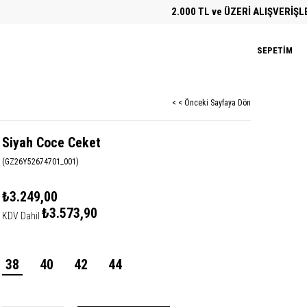
2.000 TL ve ÜZERİ ALIŞVERİŞLERDE
SEPETIM
< < Önceki Sayfaya Dön
Siyah Coce Ceket
(GZ26Y52674701_001)
₺3.249,00
₺3.573,90
KDV Dahil
38
40
42
44