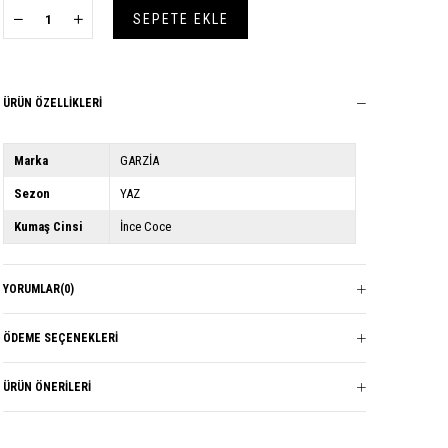
ÜRÜN ÖZELLIKLERI
Marka
GARZİA
Sezon
YAZ
Kumaş Cinsi
İnce Coce
YORUMLAR
(0)
ÖDEME SEÇENEKLERI
ÜRÜN ÖNERILERI