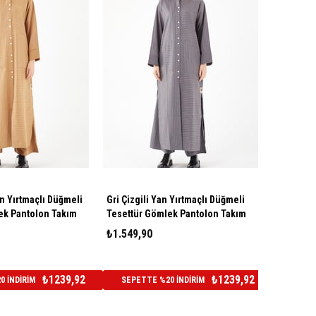
an Yırtmaçlı Düğmeli
Gri Çizgili Yan Yırtmaçlı Düğmeli
ek Pantolon Takım
Tesettür Gömlek Pantolon Takım
₺1.549,90
₺1239,92
₺1239,92
 İNDİRİM
SEPETTE %20 İNDİRİM