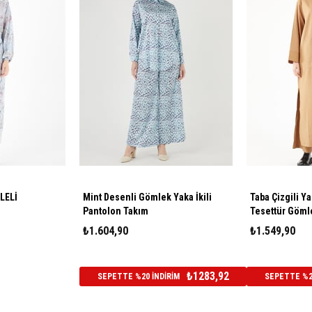
LELİ
Mint Desenli Gömlek Yaka İkili
Taba Çizgili Y
Pantolon Takım
Tesettür Göml
₺1.604,90
₺1.549,90
₺1283,92
SEPETTE %20 İNDİRİM
SEPETTE %20