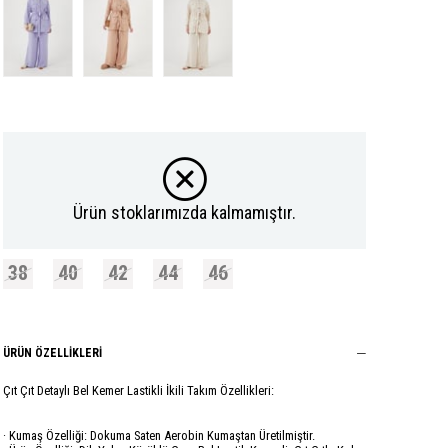
Ürün stoklarımızda kalmamıştır.
38
40
42
44
46
ÜRÜN ÖZELLIKLERI
Çıt Çıt Detaylı Bel Kemer Lastikli İkili Takım Özellikleri:
· Kumaş Özelliği: Dokuma Saten Aerobin Kumaştan Üretilmiştir.