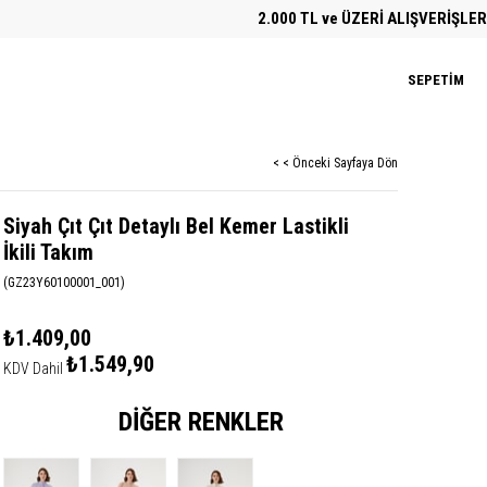
2.000 TL ve ÜZERİ ALIŞVERİŞLERDE ÜC
SEPETIM
< < Önceki Sayfaya Dön
Siyah Çıt Çıt Detaylı Bel Kemer Lastikli
İkili Takım
(GZ23Y60100001_001)
₺1.409,00
₺1.549,90
KDV Dahil
DIĞER RENKLER