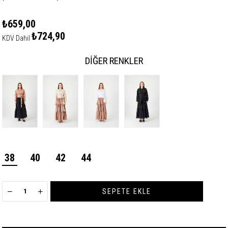
₺659,00
₺724,90
KDV Dahil
DIĞER RENKLER
38
40
42
44