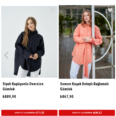
Siyah Kapüşonlu Oversize
Somon Kuşak Detaylı Bağlamalı
Gömlek
Gömlek
₺889,90
₺867,90
₺711,92
₺694,32
SEPETTE %20 İNDİRİM
SEPETTE %20 İNDİRİM