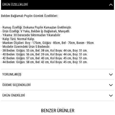
ÜRÜN ÖZELLIKLERI
Belden Bağlamalı Poplin Gömlek Özellikleri:
· Kumaş Özelliği: Dokuma Poplin Kumaştan Üretilmiştir.
· Ürün Özelliği: V Yaka, Belden İp Bağlamalı, Manşetli.
· Yıkama: 30 Derecede Sıktırmadan Yıkanabilir
· Kalıp Türü: Normal Kalıp.
· Manken Ölçüleri: Boy - 175cm, Göğüs - 85cm, Bel - 70cm, Basen - 95cm.
· Modelin Üzerindeki Ürün S Bedendir.
· 38 Beden: Göğüs: 55 cm, Bel: 38 cm, Kol Boyu: 44 cm, Boy: 51 cm.
· 40 Beden: Göğüs: 56 cm, Bel: 39 cm, Kol Boyu: 44 cm, Boy: 51 cm.
· 42 Beden: Göğüs: 57 cm, Bel: 40 cm, Kol Boyu: 45 cm, Boy: 51 cm.
· 44 Beden: Göğüs: 58 cm, Bel: 42 cm, Kol Boyu: 45 cm, Boy: 51 cm.
Marka
GARZİA
YORUMLAR
(0)
Sezon
YAZ
ÖDEME SEÇENEKLERI
Kumaş Cinsi
POPLİN
ÜRÜN ÖNERILERI
BENZER ÜRÜNLER