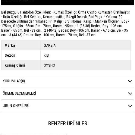
Bel Büzgülü Pantolon Özellikleri: · Kumaş Özelliği: Örme Oysho Kumaştan Üretilmiştir.
· Ürün Özelliği: Bel Kemerli, Kemer Lastikli, Büzgü Detaylı, Bol Paça. · Yıkama: 30
Derecede Sıktırmadan Yıkanabilir · Kalıp Türü: Normal Kalıp. · Manken Ölçüleri: Boy -
175cm, Göğüs - 85cm, Bel - 70cm, Basen - 95cm. · 1 (36-38) Beden: Boy - 106 cm,
Basen - 65 cm, Bel - 33 cm. . 2 (40-42) Beden: Boy - 106 cm, Basen - 67,5 cm, Bel - 35
cm. . 3 (44-46) Beden: Boy - 106 cm, Basen - 70 cm, Bel - 37 cm
Marka
GARZİA
Sezon
KIŞ
Kumaş Cinsi
OYSHO
YORUMLAR
(0)
ÖDEME SEÇENEKLERI
ÜRÜN ÖNERILERI
BENZER ÜRÜNLER