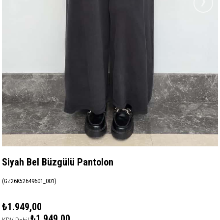
›
Siyah Bel Büzgülü Pantolon
(GZ26K52649601_001)
₺1.949,00
₺1.949,00