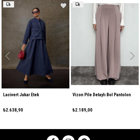
vert Jakar Etek
Vizon Pile Detaylı Bol Pantolon
Siyah
38,90
₺2.189,00
₺2.1