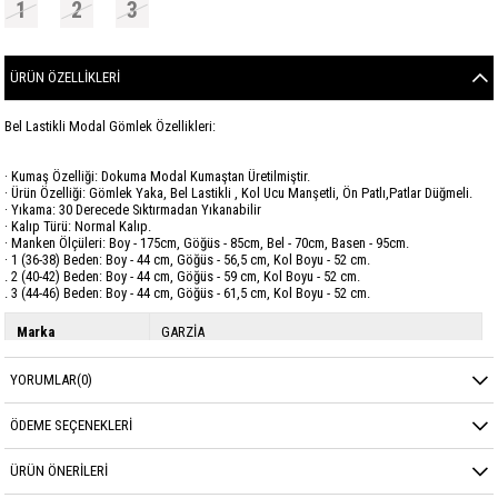
1
2
3
ÜRÜN ÖZELLIKLERI
Bel Lastikli Modal Gömlek Özellikleri:
· Kumaş Özelliği: Dokuma Modal Kumaştan Üretilmiştir.
· Ürün Özelliği: Gömlek Yaka, Bel Lastikli , Kol Ucu Manşetli, Ön Patlı,Patlar Düğmeli.
· Yıkama: 30 Derecede Sıktırmadan Yıkanabilir
· Kalıp Türü: Normal Kalıp.
· Manken Ölçüleri: Boy - 175cm, Göğüs - 85cm, Bel - 70cm, Basen - 95cm.
· 1 (36-38) Beden: Boy - 44 cm, Göğüs - 56,5 cm, Kol Boyu - 52 cm.
. 2 (40-42) Beden: Boy - 44 cm, Göğüs - 59 cm, Kol Boyu - 52 cm.
. 3 (44-46) Beden: Boy - 44 cm, Göğüs - 61,5 cm, Kol Boyu - 52 cm.
Marka
GARZİA
Sezon
KIŞ
YORUMLAR
(0)
Kumaş Cinsi
Modal
ÖDEME SEÇENEKLERI
ÜRÜN ÖNERILERI