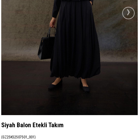
›
Siyah Balon Etekli Takım
(GZ25K52507501_001)