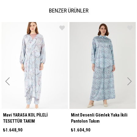
BENZER ÜRÜNLER
YARASA KOL PİLELİ
Mint Desenli Gömlek Yaka İkili
Taba Çi
TÜR TAKIM
Pantolon Takım
Tesett
8,90
₺1.604,90
₺1.549