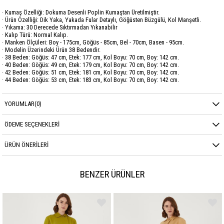
· Kumaş Özelliği: Dokuma Desenli Poplin Kumaştan Üretilmiştir.
· Ürün Özelliği: Dik Yaka, Yakada Fular Detaylı, Göğüsten Büzgülü, Kol Manşetli.
· Yıkama: 30 Derecede Sıktırmadan Yıkanabilir
· Kalıp Türü: Normal Kalıp.
· Manken Ölçüleri: Boy - 175cm, Göğüs - 85cm, Bel - 70cm, Basen - 95cm.
· Modelin Üzerindeki Ürün 38 Bedendir.
· 38 Beden: Göğüs: 47 cm, Etek: 177 cm, Kol Boyu: 70 cm, Boy: 142 cm.
· 40 Beden: Göğüs: 49 cm, Etek: 179 cm, Kol Boyu: 70 cm, Boy: 142 cm.
· 42 Beden: Göğüs: 51 cm, Etek: 181 cm, Kol Boyu: 70 cm, Boy: 142 cm.
· 44 Beden: Göğüs: 53 cm, Etek: 183 cm, Kol Boyu: 70 cm, Boy: 142 cm.
Marka
GARZİA
YORUMLAR
(0)
Sezon
YAZ
ÖDEME SEÇENEKLERI
Kumaş Cinsi
POPLİN
ÜRÜN ÖNERILERI
BENZER ÜRÜNLER