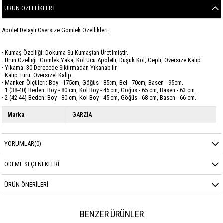
ÜRÜN ÖZELLIKLERI
Apolet Detaylı Oversize Gömlek Özellikleri:
· Kumaş Özelliği: Dokuma Su Kumaştan Üretilmiştir.
· Ürün Özelliği: Gömlek Yaka, Kol Ucu Apoletli, Düşük Kol, Cepli, Oversize Kalıp.
· Yıkama: 30 Derecede Sıktırmadan Yıkanabilir
· Kalıp Türü: Oversizel Kalıp.
· Manken Ölçüleri: Boy - 175cm, Göğüs - 85cm, Bel - 70cm, Basen - 95cm.
· 1 (38-40) Beden: Boy - 80 cm, Kol Boy - 45 cm, Göğüs - 65 cm, Basen - 63 cm.
· 2 (42-44) Beden: Boy - 80 cm, Kol Boy - 45 cm, Göğüs - 68 cm, Basen - 66 cm.
Marka
GARZİA
Sezon
YAZ
YORUMLAR
(0)
Kumaş Cinsi
POLYESTER
ÖDEME SEÇENEKLERI
ÜRÜN ÖNERILERI
BENZER ÜRÜNLER