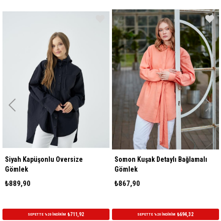
üşonlu Oversize
Somon Kuşak Detaylı Bağlamalı
Gri Kuşak 
Gömlek
Gömlek
₺867,90
₺867,90
₺711,92
₺694,32
ETTE %20 İNDİRİM
SEPETTE %20 İNDİRİM
SEPE