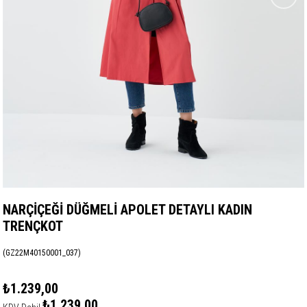
NARÇİÇEĞİ DÜĞMELİ APOLET DETAYLI KADIN
TRENÇKOT
(GZ22M40150001_037)
₺1.239,00
₺1.239,00