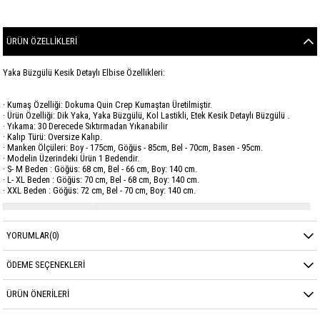
ÜRÜN ÖZELLIKLERI
Yaka Büzgülü Kesik Detaylı Elbise Özellikleri:
· Kumaş Özelliği: Dokuma Quin Crep Kumaştan Üretilmiştir.
· Ürün Özelliği: Dik Yaka, Yaka Büzgülü, Kol Lastikli, Etek Kesik Detaylı Büzgülü .
· Yıkama: 30 Derecede Sıktırmadan Yıkanabilir
· Kalıp Türü: Oversize Kalıp.
· Manken Ölçüleri: Boy - 175cm, Göğüs - 85cm, Bel - 70cm, Basen - 95cm.
· Modelin Üzerindeki Ürün 1 Bedendir.
· S- M Beden : Göğüs: 68 cm, Bel - 66 cm, Boy: 140 cm.
· L- XL Beden : Göğüs: 70 cm, Bel - 68 cm, Boy: 140 cm.
· XXL Beden : Göğüs: 72 cm, Bel - 70 cm, Boy: 140 cm.
Marka
GARZİA
YORUMLAR
(0)
Sezon
YAZ
Kumaş Cinsi
QUİN CREP
ÖDEME SEÇENEKLERI
ÜRÜN ÖNERILERI