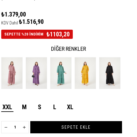
₺1.379,00
₺1.516,90
KDV Dahil
₺1103,20
SEPETTE %20 İNDİRİM
DIĞER RENKLER
XXL
M
S
L
XL