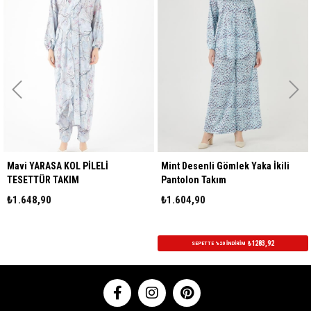
 YARASA KOL PİLELİ
Mint Desenli Gömlek Yaka İkili
Taba 
TTÜR TAKIM
Pantolon Takım
Teset
48,90
₺1.604,90
₺1.5
₺1283,92
SEPETTE %20 İNDİRİM