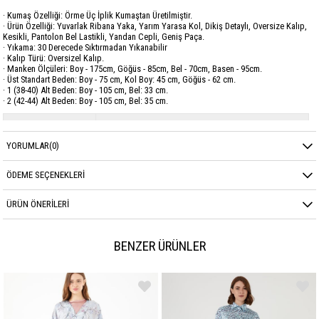
· Kumaş Özelliği: Örme Üç İplik Kumaştan Üretilmiştir.
· Ürün Özelliği: Yuvarlak Ribana Yaka, Yarım Yarasa Kol, Dikiş Detaylı, Oversize Kalıp,
Kesikli, Pantolon Bel Lastikli, Yandan Cepli, Geniş Paça.
· Yıkama: 30 Derecede Sıktırmadan Yıkanabilir
· Kalıp Türü: Oversizel Kalıp.
· Manken Ölçüleri: Boy - 175cm, Göğüs - 85cm, Bel - 70cm, Basen - 95cm.
· Üst Standart Beden: Boy - 75 cm, Kol Boy: 45 cm, Göğüs - 62 cm.
· 1 (38-40) Alt Beden: Boy - 105 cm, Bel: 33 cm.
· 2 (42-44) Alt Beden: Boy - 105 cm, Bel: 35 cm.
Marka
GARZİA
YORUMLAR
(0)
Sezon
KIŞ
Kumaş Cinsi
DİOGANAL ÜÇ İPLİK
ÖDEME SEÇENEKLERI
ÜRÜN ÖNERILERI
BENZER ÜRÜNLER