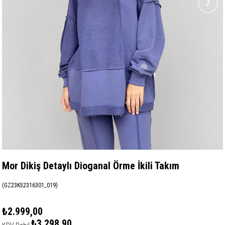
›
Mor Dikiş Detaylı Dioganal Örme İkili Takım
(GZ23K52316301_019)
₺2.999,00
₺3.298,90