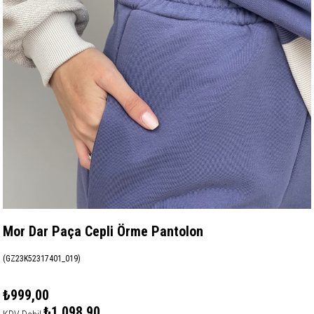
Mor Dar Paça Cepli Örme Pantolon
(GZ23K52317401_019)
₺999,00
₺1.098,90