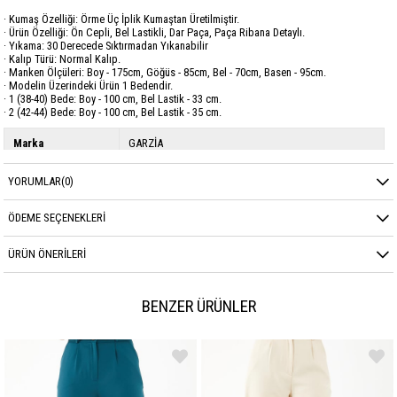
· Kumaş Özelliği: Örme Üç İplik Kumaştan Üretilmiştir.
· Ürün Özelliği: Ön Cepli, Bel Lastikli, Dar Paça, Paça Ribana Detaylı.
· Yıkama: 30 Derecede Sıktırmadan Yıkanabilir
· Kalıp Türü: Normal Kalıp.
· Manken Ölçüleri: Boy - 175cm, Göğüs - 85cm, Bel - 70cm, Basen - 95cm.
· Modelin Üzerindeki Ürün 1 Bedendir.
· 1 (38-40) Bede: Boy - 100 cm, Bel Lastik - 33 cm.
· 2 (42-44) Bede: Boy - 100 cm, Bel Lastik - 35 cm.
Marka
GARZİA
Sezon
KIŞ
YORUMLAR
(0)
Kumaş Cinsi
DİOGANAL ÜÇ İPLİK
ÖDEME SEÇENEKLERI
ÜRÜN ÖNERILERI
BENZER ÜRÜNLER