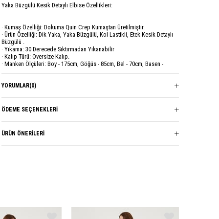
Yaka Büzgülü Kesik Detaylı Elbise Özellikleri:
· Kumaş Özelliği: Dokuma Quin Crep Kumaştan Üretilmiştir.
· Ürün Özelliği: Dik Yaka, Yaka Büzgülü, Kol Lastikli, Etek Kesik Detaylı
Büzgülü .
· Yıkama: 30 Derecede Sıktırmadan Yıkanabilir
· Kalıp Türü: Oversize Kalıp.
· Manken Ölçüleri: Boy - 175cm, Göğüs - 85cm, Bel - 70cm, Basen -
95cm.
· Modelin Üzerindeki Ürün 1 Bedendir.
· S- M Beden : Göğüs: 68 cm, Bel - 66 cm, Boy: 140 cm.
YORUMLAR
(0)
· L- XL Beden : Göğüs: 70 cm, Bel - 68 cm, Boy: 140 cm.
· XXL Beden : Göğüs: 72 cm, Bel - 70 cm, Boy: 140 cm.
ÖDEME SEÇENEKLERI
Marka
GARZİA
ÜRÜN ÖNERILERI
Sezon
YAZ
Kumaş Cinsi
QUİN CREP