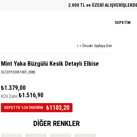
2.000 TL ve ÜZERİ ALIŞVERİŞLERDE ÜCRE
SEPETIM
< < Önceki Sayfaya Dön
Mint Yaka Büzgülü Kesik Detaylı Elbise
(GZ23Y23051001_008)
₺1.379,00
₺1.516,90
KDV Dahil
₺1103,20
SEPETTE %20 İNDİRİM
DIĞER RENKLER