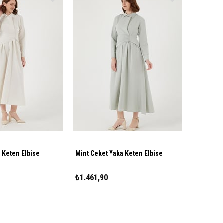
 Keten Elbise
Mint Ceket Yaka Keten Elbise
₺1.461,90