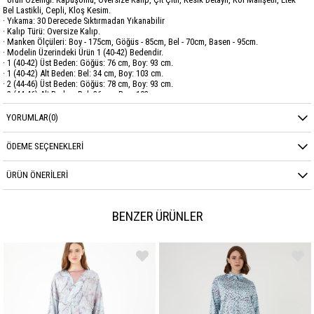
Bel Lastikli, Cepli, Kloş Kesim.
· Yıkama: 30 Derecede Sıktırmadan Yıkanabilir
· Kalıp Türü: Oversize Kalıp.
· Manken Ölçüleri: Boy - 175cm, Göğüs - 85cm, Bel - 70cm, Basen - 95cm.
· Modelin Üzerindeki Ürün 1 (40-42) Bedendir.
· 1 (40-42) Üst Beden: Göğüs: 76 cm, Boy: 93 cm.
· 1 (40-42) Alt Beden: Bel: 34 cm, Boy: 103 cm.
· 2 (44-46) Üst Beden: Göğüs: 78 cm, Boy: 93 cm.
· 2 (44-46) Alt Beden: Bel: 36 cm, Boy: 103 cm.
YORUMLAR
(0)
Marka
GARZİA
Sezon
MEVSİMLİK
ÖDEME SEÇENEKLERI
Kumaş Cinsi
PARAŞÜT
ÜRÜN ÖNERILERI
BENZER ÜRÜNLER