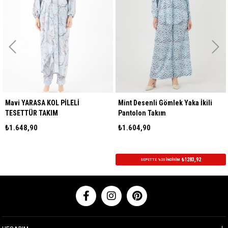
Mavi YARASA KOL PİLELİ
Mint Desenli Gömlek Yaka İkili
TESETTÜR TAKIM
Pantolon Takım
₺1.648,90
₺1.604,90
₺1283,92
SEPETTE %20 İNDİRİM