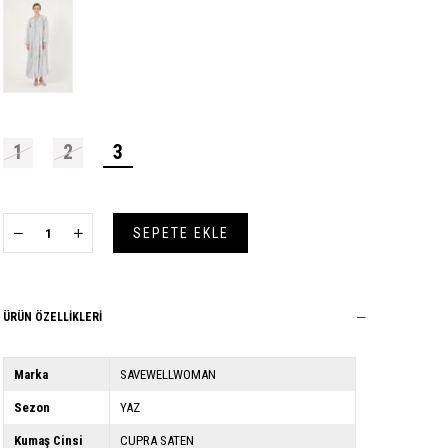
1
2
3
ÜRÜN ÖZELLIKLERI
Marka
SAVEWELLWOMAN
Sezon
YAZ
Kumaş Cinsi
CUPRA SATEN