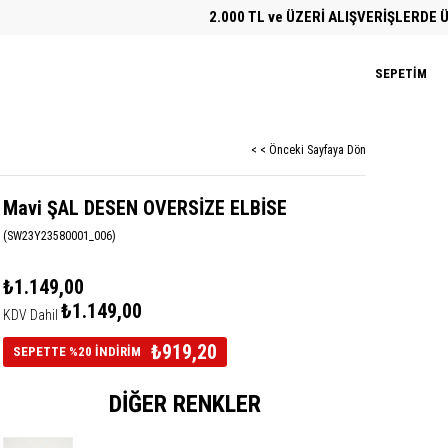
2.000 TL ve ÜZERİ ALIŞVERİŞLERDE ÜCRET
SEPETIM
< < Önceki Sayfaya Dön
Mavi ŞAL DESEN OVERSİZE ELBİSE
(SW23Y23580001_006)
₺1.149,00
₺1.149,00
KDV Dahil
₺919,20
SEPETTE %20 İNDİRİM
DIĞER RENKLER