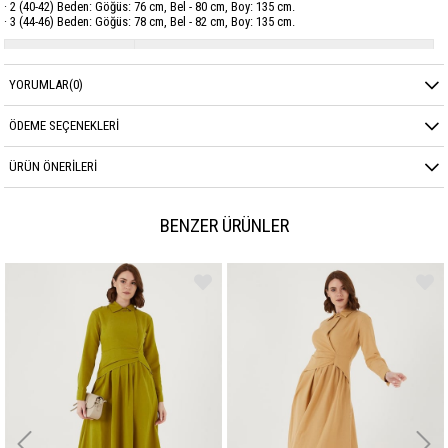
· 2 (40-42) Beden: Göğüs: 76 cm, Bel - 80 cm, Boy: 135 cm.
· 3 (44-46) Beden: Göğüs: 78 cm, Bel - 82 cm, Boy: 135 cm.
Marka
GARZİA
YORUMLAR
(0)
Sezon
YAZ
Kumaş Cinsi
ŞİFON
ÖDEME SEÇENEKLERI
ÜRÜN ÖNERILERI
BENZER ÜRÜNLER