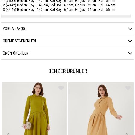
· 1 (36-38) Beden: Boy - 140 cm, Kol Boy - 67 cm, Göğüs - 50 cm, Bel - 52 cm.
· 2 (40-42) Beden: Boy - 140 cm, Kol Boy - 67 cm, Göğüs - 52 cm, Bel - 54 cm.
· 3 (44-46) Beden: Boy - 140 cm, Kol Boy - 67 cm, Göğüs - 54 cm, Bel - 56 cm.
Marka
GARZİA
YORUMLAR
(0)
Sezon
YAZ
Kumaş Cinsi
POPLİN
ÖDEME SEÇENEKLERI
ÜRÜN ÖNERILERI
BENZER ÜRÜNLER