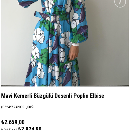
›
Mavi Kemerli Büzgülü Desenli Poplin Elbise
(GZ24Y52420901_006)
₺2.659,00
₺2.924,90