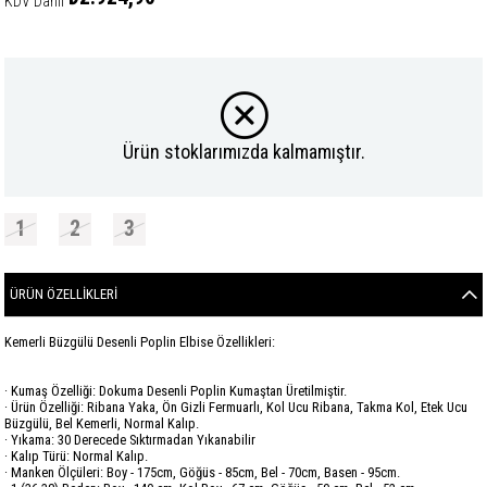
KDV Dahil
Ürün stoklarımızda kalmamıştır.
1
2
3
ÜRÜN ÖZELLIKLERI
Kemerli Büzgülü Desenli Poplin Elbise Özellikleri:
· Kumaş Özelliği: Dokuma Desenli Poplin Kumaştan Üretilmiştir.
· Ürün Özelliği: Ribana Yaka, Ön Gizli Fermuarlı, Kol Ucu Ribana, Takma Kol, Etek Ucu
Büzgülü, Bel Kemerli, Normal Kalıp.
· Yıkama: 30 Derecede Sıktırmadan Yıkanabilir
· Kalıp Türü: Normal Kalıp.
· Manken Ölçüleri: Boy - 175cm, Göğüs - 85cm, Bel - 70cm, Basen - 95cm.