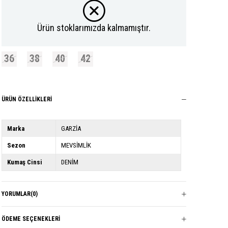
Ürün stoklarımızda kalmamıştır.
36
38
40
42
ÜRÜN ÖZELLIKLERI
Marka
GARZİA
Sezon
MEVSİMLİK
Kumaş Cinsi
DENİM
YORUMLAR
(0)
ÖDEME SEÇENEKLERI