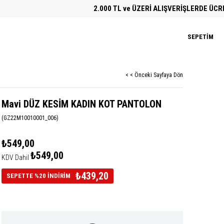
2.000 TL ve ÜZERİ ALIŞVERİŞLERDE ÜCRETSİ
SEPETIM
< < Önceki Sayfaya Dön
Mavi DÜZ KESİM KADIN KOT PANTOLON
(GZ22M10010001_006)
₺549,00
₺549,00
KDV Dahil
₺439,20
SEPETTE %20 İNDİRİM