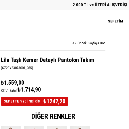
2.000 TL ve ÜZERİ ALIŞVERİŞLERDE 
SEPETIM
< < Önceki Sayfaya Dön
Lila Taşlı Kemer Detaylı Pantolon Takım
(GZ23Y23073001_035)
₺1.559,00
₺1.714,90
KDV Dahil
₺1247,20
SEPETTE %20 İNDİRİM
DIĞER RENKLER