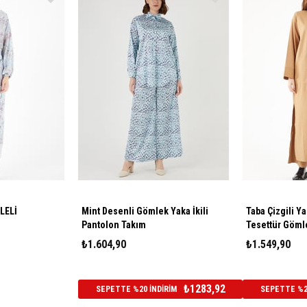
LELİ
Mint Desenli Gömlek Yaka İkili
Taba Çizgili Y
Pantolon Takım
Tesettür Göml
₺1.604,90
₺1.549,90
₺1283,92
SEPETTE %20 İNDİRİM
SEPETTE %20