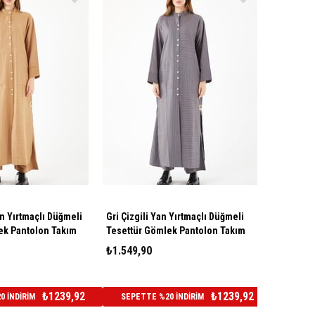
an Yırtmaçlı Düğmeli
Gri Çizgili Yan Yırtmaçlı Düğmeli
ek Pantolon Takım
Tesettür Gömlek Pantolon Takım
₺1.549,90
₺1239,92
₺1239,92
 İNDİRİM
SEPETTE %20 İNDİRİM