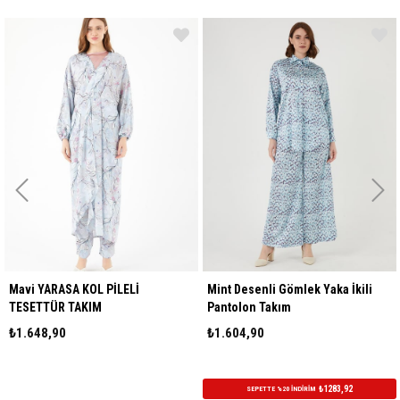
avi YARASA KOL PİLELİ
Mint Desenli Gömlek Yaka İkili
Ta
ESETTÜR TAKIM
Pantolon Takım
Te
1.648,90
₺1.604,90
₺1
₺1283,92
SEPETTE %20 İNDİRİM