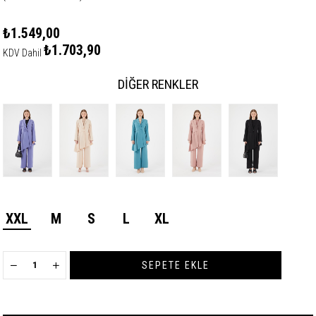
₺1.549,00
₺1.703,90
KDV Dahil
DIĞER RENKLER
XXL
M
S
L
XL