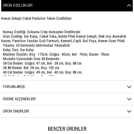
ÜRÜN ÖZELLIKLERI
Kemer Detaylı Ceket Pantolon Takım Özellikleri:
· Kumaş Özelliği: Dokuma Crep Kumaştan Üretilmiştir.
· Ürün Özelliği: Dar Kalıp, Ceket Yaka, Belde Pileli Kemer Detaylı, Etek Ucu Asimetrik
Kesim, Pantolon Yandan Gizli Fermurlı, Kemerli,Cepli, Bol Paça, Kemer Üzeri Pileli.
· Yıkama: 30 Derecede Sıktırmadan Yıkanabilir
· Kalıp Türü: Dar Kalıp.
· Manken Ölçüleri: Boy - 175cm, Göğüs - 85cm, Bel - 70cm, Basen - 95cm.
· Modelin Üzerindeki Ürün 38 Bedendir.
· 38 Üst Beden: Göğüs: 47 cm, Bel - 38 cm, Boy: 88 cm.
· 38 Alt Beden: Bel: 38 cm, Boy: 103 cm.
· 40 Üst Beden: Göğüs: 49 cm, Bel - 40 cm, Boy: 88 cm.
· 40 Alt Beden: Bel: 40 cm, Boy: 103 cm.
· 42 Üst Beden: Göğüs: 51 cm, Bel - 42 cm, Boy: 88 cm.
· 42 Alt Beden: Bel: 42 cm, Boy: 103 cm.
YORUMLAR
(0)
· 44 Üst Beden: Göğüs: 53 cm, Bel - 44 cm, Boy: 88 cm.
· 44 Alt Beden: Bel: 44 cm, Boy: 103 cm.
ÖDEME SEÇENEKLERI
· 46 Üst Beden: Göğüs: 55 cm, Bel - 46 cm, Boy: 88 cm.
· 46 Alt Beden: Bel: 46 cm, Boy: 103 cm.
ÜRÜN ÖNERILERI
Marka
SAVEWELLWOMAN
Sezon
YAZ
BENZER ÜRÜNLER
Kumaş Cinsi
CREP