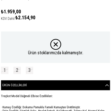
₺1.959,00
₺2.154,90
KDV Dahil
Ürün stoklarımızda kalmamıştır.
1
2
3
ÜRÜN ÖZELLIKLERI
Treçkot Model Düğmeli Elbise Özellikleri:
· Kumaş Özelliği: Dokuma Pamuklu Fameli Kumaştan Üretilmiştir.
· Ürün Özelliği: Gömlek Yaka, Apolet Detaylı, Kol Manşetli, Takma Kol, Normal Kalıp,