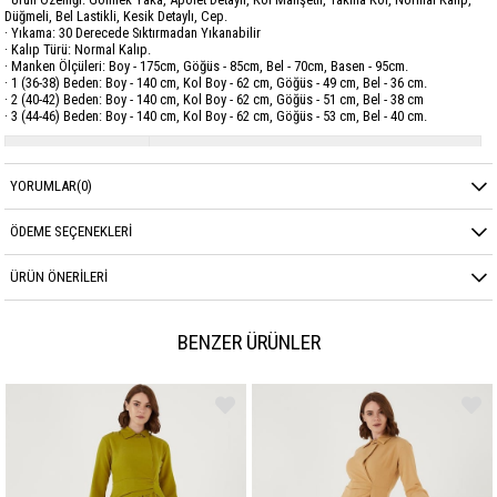
Düğmeli, Bel Lastikli, Kesik Detaylı, Cep.
· Yıkama: 30 Derecede Sıktırmadan Yıkanabilir
· Kalıp Türü: Normal Kalıp.
· Manken Ölçüleri: Boy - 175cm, Göğüs - 85cm, Bel - 70cm, Basen - 95cm.
· 1 (36-38) Beden: Boy - 140 cm, Kol Boy - 62 cm, Göğüs - 49 cm, Bel - 36 cm.
· 2 (40-42) Beden: Boy - 140 cm, Kol Boy - 62 cm, Göğüs - 51 cm, Bel - 38 cm
· 3 (44-46) Beden: Boy - 140 cm, Kol Boy - 62 cm, Göğüs - 53 cm, Bel - 40 cm.
Marka
GARZİA
YORUMLAR
(0)
Sezon
MEVSİMLİK
Kumaş Cinsi
BELMANDO
ÖDEME SEÇENEKLERI
ÜRÜN ÖNERILERI
BENZER ÜRÜNLER