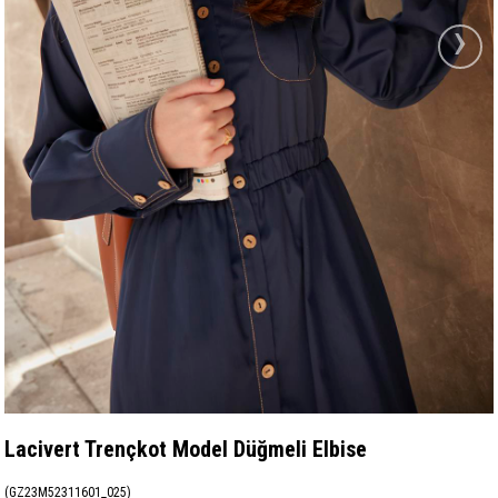
›
Lacivert Trençkot Model Düğmeli Elbise
(GZ23M52311601_025)