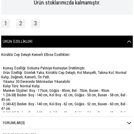
Ürün stoklarımızda kalmamıştır.
1
2
3
ÜRÜN ÖZELLIKLERI
Körüklü Cep Detaylı Kemerli Elbise Özellikleri:
· Kumaş Özelliği: Dokuma Palmiye Kumaştan Üretilmiştir.
· Ürün Özelliği: Gömlek Yaka, Körüklü Cep Detaylı, Kol Manşetli, Takma Kol, Normal
Kalıp, Düğmeli, Kemerli, Ön Patlı.
· Yıkama: 30 Derecede Sıktırmadan Yıkanabilir
· Kalıp Türü: Normal Kalıp.
· Manken Ölçüleri: Boy - 175cm, Göğüs - 85cm, Bel - 70cm, Basen - 95cm.
· 1 (36-38) Beden: Boy - 140 cm, Kol Boy - 62 cm, Göğüs - 50 cm, Basen - 58 cm, Bel -
45 cm.
· 2 (40-42) Beden: Boy - 140 cm, Kol Boy - 62 cm, Göğüs - 52 cm, Basen - 60 cm, Bel -
47 cm
· 3 (44-46) Beden: Boy - 140 cm, Kol Boy - 62 cm, Göğüs - 54 cm, Basen - 62 cm, Bel -
49 cm.
YORUMLAR
(0)
Marka
GARZİA