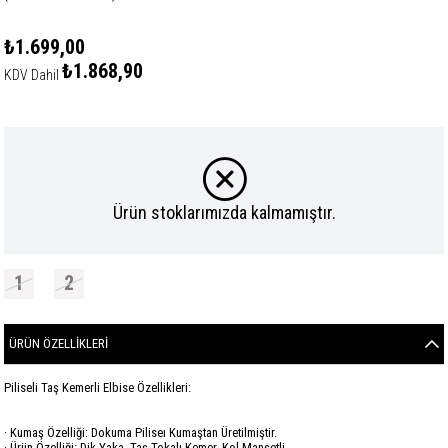
₺1.699,00
₺1.868,90
KDV Dahil
Ürün stoklarımızda kalmamıştır.
1
2
ÜRÜN ÖZELLIKLERI
Piliseli Taş Kemerli Elbise Özellikleri:
· Kumaş Özelliği: Dokuma Piliseı Kumaştan Üretilmiştir.
· Ürün Özelliği: Dik Yaka, Taş Tokalı Kemer, Kol Manşetli.