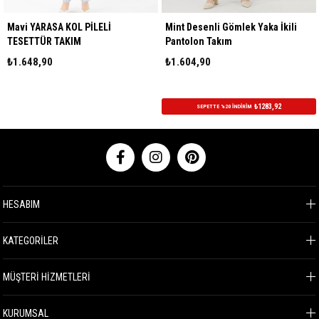
YARASA KOL PİLELİ
Mint Desenli Gömlek Yaka İkili
Taba Çi
TÜR TAKIM
Pantolon Takım
Tesett
8,90
₺1.604,90
₺1.549
₺1283,92
SEPETTE %20 İNDİRİM
HESABIM
KATEGORİLER
MÜŞTERİ HİZMETLERİ
KURUMSAL