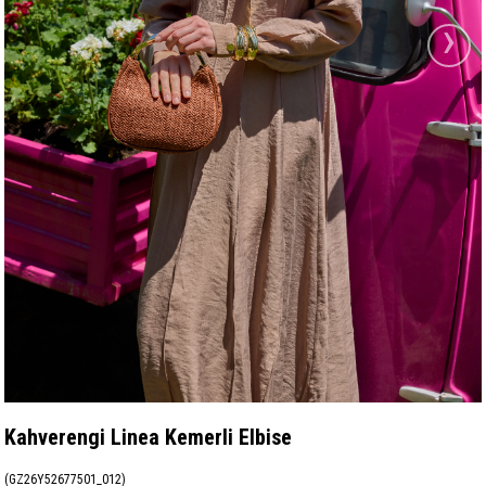
›
Kahverengi Linea Kemerli Elbise
(GZ26Y52677501_012)