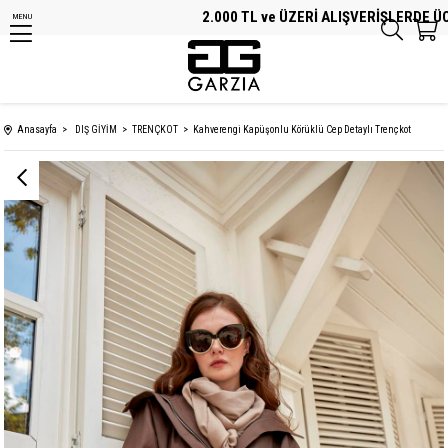
2.000 TL ve ÜZERİ ALIŞVERİŞLERDE ÜCRET
MENU
Anasayfa
DIŞ GİYİM
TRENÇKOT
Kahverengi Kapüşonlu Körüklü Cep Detaylı Trençkot