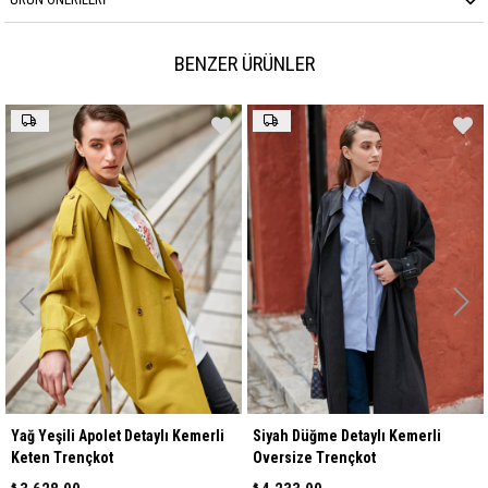
BENZER ÜRÜNLER
Detaylı Kemerli
Siyah Düğme Detaylı Kemerli
Camel Düğme Detay
Oversize Trençkot
Oversize Trençkot