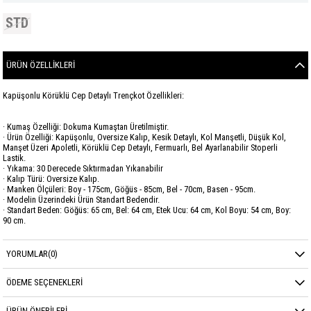
STD
ÜRÜN ÖZELLIKLERI
Kapüşonlu Körüklü Cep Detaylı Trençkot Özellikleri:
· Kumaş Özelliği: Dokuma Kumaştan Üretilmiştir.
· Ürün Özelliği: Kapüşonlu, Oversize Kalıp, Kesik Detaylı, Kol Manşetli, Düşük Kol,
Manşet Üzeri Apoletli, Körüklü Cep Detaylı, Fermuarlı, Bel Ayarlanabilir Stoperli
Lastik.
· Yıkama: 30 Derecede Sıktırmadan Yıkanabilir
· Kalıp Türü: Oversize Kalıp.
· Manken Ölçüleri: Boy - 175cm, Göğüs - 85cm, Bel - 70cm, Basen - 95cm.
· Modelin Üzerindeki Ürün Standart Bedendir.
· Standart Beden: Göğüs: 65 cm, Bel: 64 cm, Etek Ucu: 64 cm, Kol Boyu: 54 cm, Boy:
90 cm.
Marka
GARZİA
YORUMLAR
(0)
Sezon
KIŞ
ÖDEME SEÇENEKLERI
Kumaş Cinsi
PAMUKLU FAMELİ
ÜRÜN ÖNERILERI