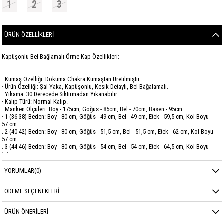
1
2
3
ÜRÜN ÖZELLIKLERI
Kapüşonlu Bel Bağlamalı Örme Kap Özellikleri:
· Kumaş Özelliği: Dokuma Chakra Kumaştan Üretilmiştir.
· Ürün Özelliği: Şal Yaka, Kapüşonlu, Kesik Detaylı, Bel Bağalamalı.
· Yıkama: 30 Derecede Sıktırmadan Yıkanabilir
· Kalıp Türü: Normal Kalıp.
· Manken Ölçüleri: Boy - 175cm, Göğüs - 85cm, Bel - 70cm, Basen - 95cm.
· 1 (36-38) Beden: Boy - 80 cm, Göğüs - 49 cm, Bel - 49 cm, Etek - 59,5 cm, Kol Boyu -
57 cm.
. 2 (40-42) Beden: Boy - 80 cm, Göğüs - 51,5 cm, Bel - 51,5 cm, Etek - 62 cm, Kol Boyu -
57 cm.
. 3 (44-46) Beden: Boy - 80 cm, Göğüs - 54 cm, Bel - 54 cm, Etek - 64,5 cm, Kol Boyu -
57 cm.
YORUMLAR
(0)
Marka
GARZİA
Sezon
KIŞ
ÖDEME SEÇENEKLERI
Kumaş Cinsi
CHAKRA
ÜRÜN ÖNERILERI