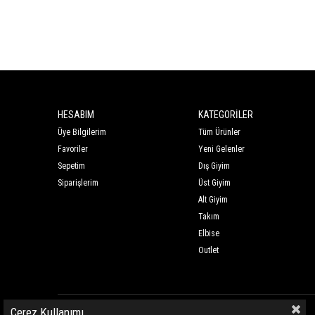
HESABIM
KATEGORİLER
Üye Bilgilerim
Tüm Ürünler
Favoriler
Yeni Gelenler
Sepetim
Dış Giyim
Siparişlerim
Üst Giyim
Alt Giyim
Takım
Elbise
Outlet
Çerez Kullanımı