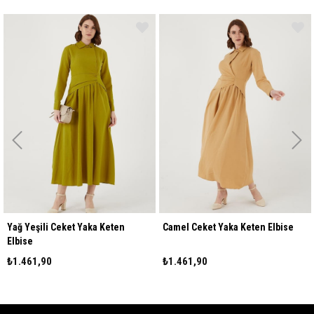
 Yeşili Ceket Yaka Keten
Camel Ceket Yaka Keten Elbise
Bej
ise
.461,90
₺1.461,90
₺1.