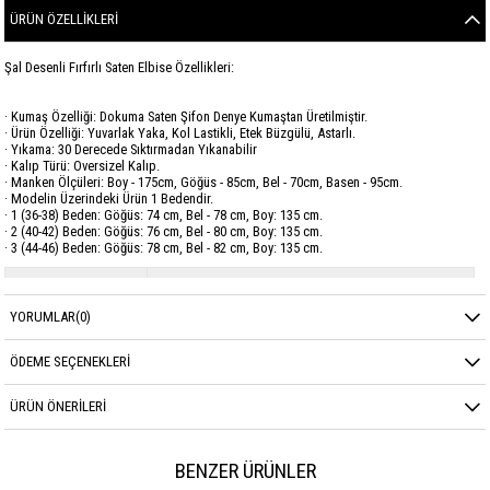
ÜRÜN ÖZELLIKLERI
Şal Desenli Fırfırlı Saten Elbise Özellikleri:
· Kumaş Özelliği: Dokuma Saten Şifon Denye Kumaştan Üretilmiştir.
· Ürün Özelliği: Yuvarlak Yaka, Kol Lastikli, Etek Büzgülü, Astarlı.
· Yıkama: 30 Derecede Sıktırmadan Yıkanabilir
· Kalıp Türü: Oversizel Kalıp.
· Manken Ölçüleri: Boy - 175cm, Göğüs - 85cm, Bel - 70cm, Basen - 95cm.
· Modelin Üzerindeki Ürün 1 Bedendir.
· 1 (36-38) Beden: Göğüs: 74 cm, Bel - 78 cm, Boy: 135 cm.
· 2 (40-42) Beden: Göğüs: 76 cm, Bel - 80 cm, Boy: 135 cm.
· 3 (44-46) Beden: Göğüs: 78 cm, Bel - 82 cm, Boy: 135 cm.
Marka
SAVEWELLWOMAN
YORUMLAR
(0)
Sezon
YAZ
Kumaş Cinsi
SATEN ŞİFON
ÖDEME SEÇENEKLERI
ÜRÜN ÖNERILERI
BENZER ÜRÜNLER