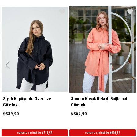
 Kapüşonlu Oversize
Somon Kuşak Detaylı Bağlamalı
Gri Kuş
k
Gömlek
Gömle
90
₺867,90
₺867,
₺711,92
₺694,32
SEPETTE %20 İNDİRİM
SEPETTE %20 İNDİRİM