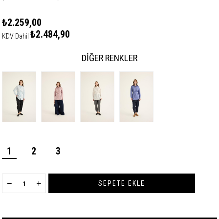
₺2.259,00
₺2.484,90
KDV Dahil
DIĞER RENKLER
1
2
3