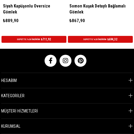
ah Kapüşonlu Oversize
Somon Kuşak Detaylı Bağlamalı
Gri 
mlek
Gömlek
Göm
89,90
₺867,90
₺86
₺711,92
₺694,32
SEPETTE %20 İNDİRİM
SEPETTE %20 İNDİRİM
HESABIM
KATEGORİLER
MÜŞTERİ HİZMETLERİ
KURUMSAL