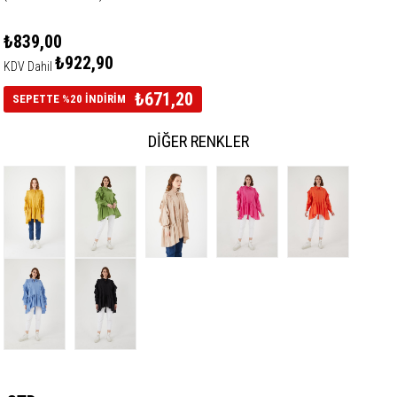
₺839,00
₺922,90
KDV Dahil
₺671,20
SEPETTE %20 İNDİRİM
DIĞER RENKLER