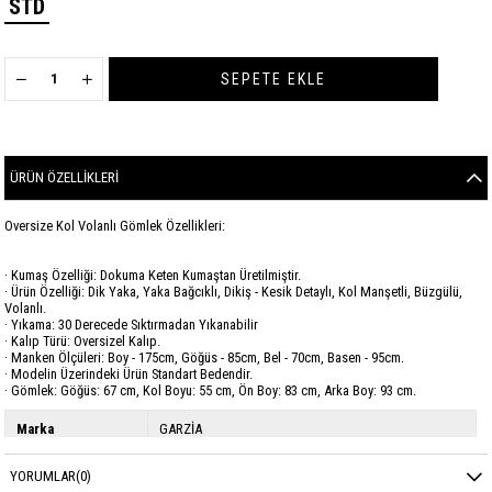
STD
ÜRÜN ÖZELLIKLERI
Oversize Kol Volanlı Gömlek Özellikleri:
· Kumaş Özelliği: Dokuma Keten Kumaştan Üretilmiştir.
· Ürün Özelliği: Dik Yaka, Yaka Bağcıklı, Dikiş - Kesik Detaylı, Kol Manşetli, Büzgülü,
Volanlı.
· Yıkama: 30 Derecede Sıktırmadan Yıkanabilir
· Kalıp Türü: Oversizel Kalıp.
· Manken Ölçüleri: Boy - 175cm, Göğüs - 85cm, Bel - 70cm, Basen - 95cm.
· Modelin Üzerindeki Ürün Standart Bedendir.
· Gömlek: Göğüs: 67 cm, Kol Boyu: 55 cm, Ön Boy: 83 cm, Arka Boy: 93 cm.
Marka
GARZİA
Sezon
YAZ
YORUMLAR
(0)