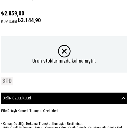
₺2.859,00
₺3.144,90
KDV Dahil
Ürün stoklarımızda kalmamıştır.
STD
ÜRÜN ÖZELLIKLERI
Pile Detaylı Kemerli Trençkot Özellikleri:
· Kumaş Özelliği: Dokuma Trençkot Kumaştan Üretilmiştir.
· Ürün Özelliği: Desenli Astarlı, Oversize Kalıp, Kesik Detaylı, Kol Manşetli, Düşük Kol,