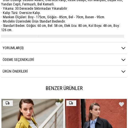
Yandan Cepli, Fermuarlı, Bel Kemerli.
· Yıkama: 30 Derecede Sıktırmadan Yıkanabilir
· Kalıp Türü: Oversize Kalıp.
· Manken Ölçüleri: Boy - 175cm, Göğüs - 85cm, Bel - 70cm, Basen - 95cm.
· Modelin Üzerindeki Ürün Standart Bedendir.
· Standart Beden: Göğüs: 60 cm, Bel: 58 cm, Etek Ucu: 80 cm, Kol Boyu: 48 cm, Boy:
126 cm.
Marka
GARZİA
YORUMLAR
(0)
Sezon
MEVSİMLİK
Kumaş Cinsi
DEWSPO
ÖDEME SEÇENEKLERI
ÜRÜN ÖNERILERI
BENZER ÜRÜNLER