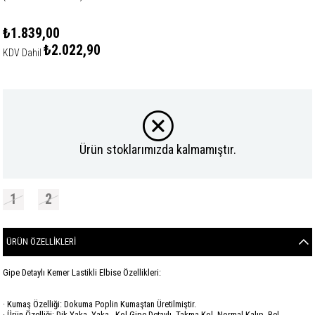
₺1.839,00
₺2.022,90
KDV Dahil
Ürün stoklarımızda kalmamıştır.
1
2
ÜRÜN ÖZELLIKLERI
Gipe Detaylı Kemer Lastikli Elbise Özellikleri:
· Kumaş Özelliği: Dokuma Poplin Kumaştan Üretilmiştir.
· Ürün Özelliği: Dik Yaka, Yaka - Kol Gipe Detaylı, Takma Kol, Normal Kalıp, Bel