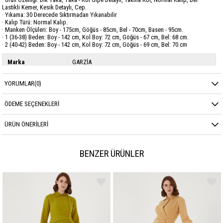
Lastikli Kemer, Kesik Detaylı, Cep.
· Yıkama: 30 Derecede Sıktırmadan Yıkanabilir
· Kalıp Türü: Normal Kalıp.
· Manken Ölçüleri: Boy - 175cm, Göğüs - 85cm, Bel - 70cm, Basen - 95cm.
· 1 (36-38) Beden: Boy - 142 cm, Kol Boy: 72 cm, Göğüs - 67 cm, Bel: 68 cm.
· 2 (40-42) Beden: Boy - 142 cm, Kol Boy: 72 cm, Göğüs - 69 cm, Bel: 70 cm
Marka
GARZİA
Sezon
MEVSİMLİK
YORUMLAR
(0)
Kumaş Cinsi
POPLİN
ÖDEME SEÇENEKLERI
ÜRÜN ÖNERILERI
BENZER ÜRÜNLER