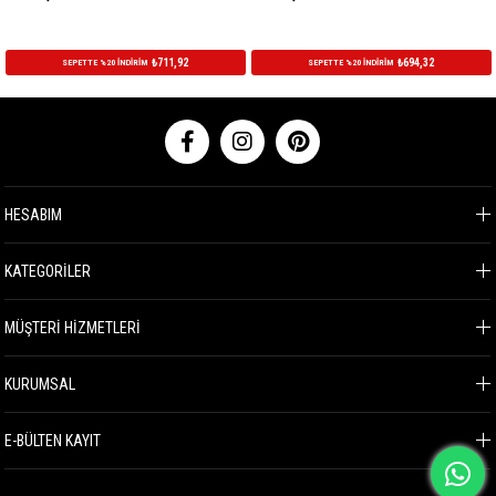
₺711,92
₺694,32
SEPETTE %20 İNDİRİM
SEPETTE %20 İNDİRİM
HESABIM
KATEGORİLER
MÜŞTERİ HİZMETLERİ
KURUMSAL
E-BÜLTEN KAYIT