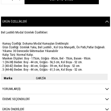
ÜRÜN ÖZELLIKLERI
Bel Lastikli Modal Gömlek Özellikleri:
· Kumaş Özelliği: Dokuma Modal Kumaştan Üretilmiştir.
· Ürün Özelliği: Gömlek Yaka, Bel Lastikli , Kol Ucu Manşetli, Ön Patlı,Patlar Düğmeli.
· Yıkama: 30 Derecede Sıktırmadan Yıkanabilir
· Kalıp Türü: Normal Kalıp.
· Manken Ölçüleri: Boy - 175cm, Göğüs - 85cm, Bel - 70cm, Basen - 95cm.
· 1 (36-38) Beden: Boy - 44 cm, Göğüs - 56,5 cm, Kol Boyu - 52 cm.
. 2 (40-42) Beden: Boy - 44 cm, Göğüs - 59 cm, Kol Boyu - 52 cm.
. 3 (44-46) Beden: Boy - 44 cm, Göğüs - 61,5 cm, Kol Boyu - 52 cm.
Marka
GARZİA
Sezon
YAZ
YORUMLAR
(0)
Kumaş Cinsi
Modal
ÖDEME SEÇENEKLERI
ÜRÜN ÖNERILERI