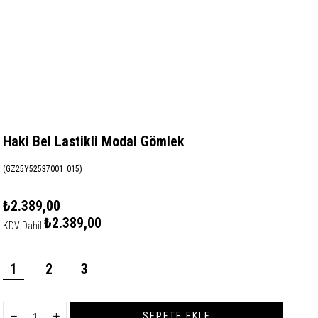
Haki Bel Lastikli Modal Gömlek
(GZ25Y52537001_015)
₺2.389,00
₺2.389,00
KDV Dahil
1
2
3