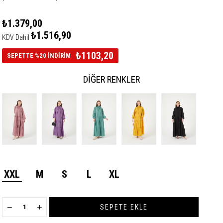
₺1.379,00
₺1.516,90
KDV Dahil
₺1103,20
SEPETTE %20 İNDİRİM
DIĞER RENKLER
XXL
M
S
L
XL