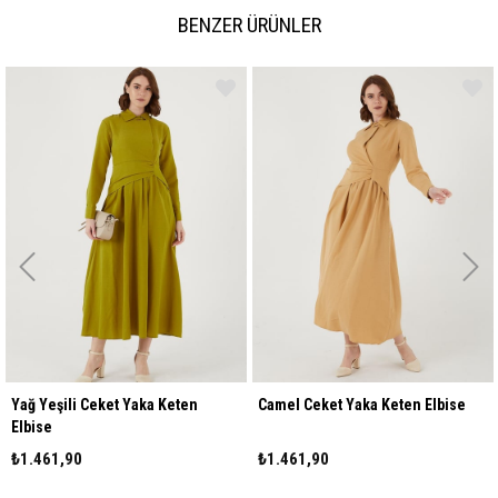
BENZER ÜRÜNLER
ka Keten
Camel Ceket Yaka Keten Elbise
Bej Ceket Yaka Kete
₺1.461,90
₺1.461,90