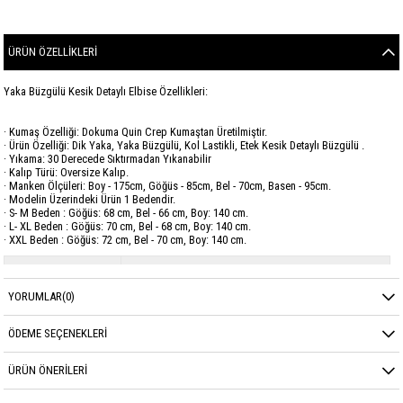
ÜRÜN ÖZELLIKLERI
Yaka Büzgülü Kesik Detaylı Elbise Özellikleri:
· Kumaş Özelliği: Dokuma Quin Crep Kumaştan Üretilmiştir.
· Ürün Özelliği: Dik Yaka, Yaka Büzgülü, Kol Lastikli, Etek Kesik Detaylı Büzgülü .
· Yıkama: 30 Derecede Sıktırmadan Yıkanabilir
· Kalıp Türü: Oversize Kalıp.
· Manken Ölçüleri: Boy - 175cm, Göğüs - 85cm, Bel - 70cm, Basen - 95cm.
· Modelin Üzerindeki Ürün 1 Bedendir.
· S- M Beden : Göğüs: 68 cm, Bel - 66 cm, Boy: 140 cm.
· L- XL Beden : Göğüs: 70 cm, Bel - 68 cm, Boy: 140 cm.
· XXL Beden : Göğüs: 72 cm, Bel - 70 cm, Boy: 140 cm.
Marka
GARZİA
YORUMLAR
(0)
Sezon
YAZ
Kumaş Cinsi
QUİN CREP
ÖDEME SEÇENEKLERI
ÜRÜN ÖNERILERI