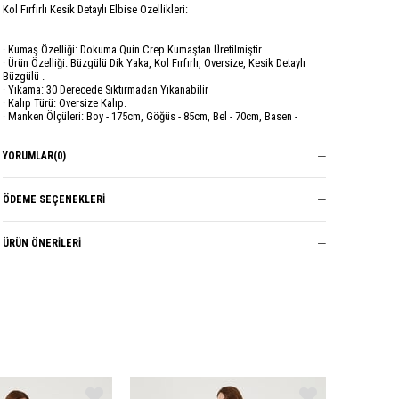
Kol Fırfırlı Kesik Detaylı Elbise Özellikleri:
· Kumaş Özelliği: Dokuma Quin Crep Kumaştan Üretilmiştir.
· Ürün Özelliği: Büzgülü Dik Yaka, Kol Fırfırlı, Oversize, Kesik Detaylı
Büzgülü .
· Yıkama: 30 Derecede Sıktırmadan Yıkanabilir
· Kalıp Türü: Oversize Kalıp.
· Manken Ölçüleri: Boy - 175cm, Göğüs - 85cm, Bel - 70cm, Basen -
95cm.
· Modelin Üzerindeki Ürün S-M Bedendir.
· S- M Beden : Göğüs: 65 cm, Boy: 140 cm.
YORUMLAR
(0)
· L- XL Beden : Göğüs: 67 cm, Boy: 140 cm.
· XXL Beden : Göğüs: 69 cm, Boy: 140 cm.
ÖDEME SEÇENEKLERI
Marka
GARZİA
ÜRÜN ÖNERILERI
Sezon
YAZ
Kumaş Cinsi
QUİN CREP