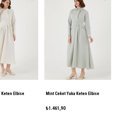
 Keten Elbise
Mint Ceket Yaka Keten Elbise
₺1.461,90