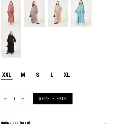
XXL
M
S
L
XL
ÜRÜN ÖZELLIKLERI