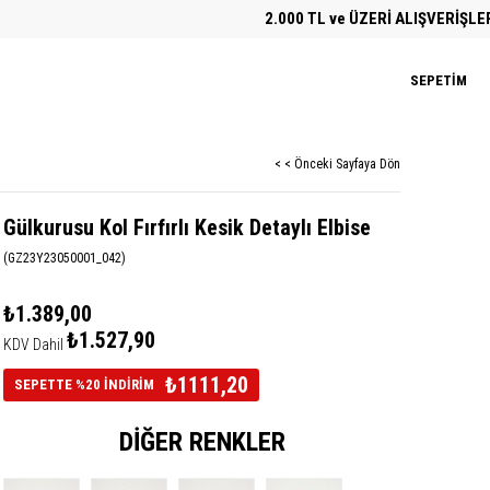
2.000 TL ve ÜZERİ ALIŞVERİŞLERDE ÜC
SEPETIM
< < Önceki Sayfaya Dön
Gülkurusu Kol Fırfırlı Kesik Detaylı Elbise
(GZ23Y23050001_042)
₺1.389,00
₺1.527,90
KDV Dahil
₺1111,20
SEPETTE %20 İNDİRİM
DIĞER RENKLER