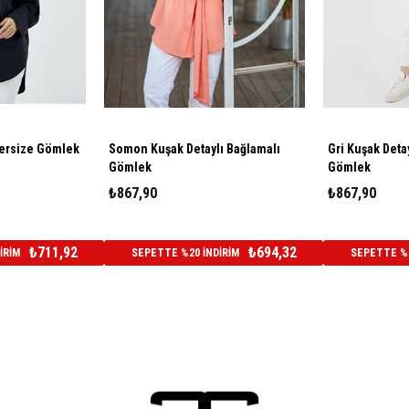
ersize Gömlek
Somon Kuşak Detaylı Bağlamalı
Gri Kuşak Deta
Gömlek
Gömlek
₺867,90
₺867,90
₺711,92
₺694,32
İRİM
SEPETTE %20 İNDİRİM
SEPETTE %2