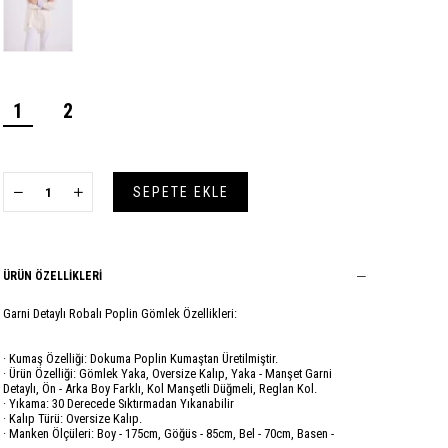
1
2
ÜRÜN ÖZELLIKLERI
Garni Detaylı Robalı Poplin Gömlek Özellikleri:
· Kumaş Özelliği: Dokuma Poplin Kumaştan Üretilmiştir.
· Ürün Özelliği: Gömlek Yaka, Oversize Kalıp, Yaka - Manşet Garni
Detaylı, Ön - Arka Boy Farklı, Kol Manşetli Düğmeli, Reglan Kol.
· Yıkama: 30 Derecede Sıktırmadan Yıkanabilir
· Kalıp Türü: Oversize Kalıp.
· Manken Ölçüleri: Boy - 175cm, Göğüs - 85cm, Bel - 70cm, Basen -