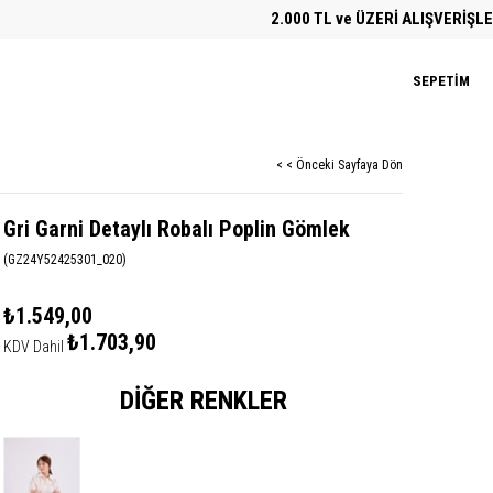
2.000 TL ve ÜZERİ ALIŞVERİŞLERD
SEPETIM
< < Önceki Sayfaya Dön
Gri Garni Detaylı Robalı Poplin Gömlek
(GZ24Y52425301_020)
₺1.549,00
₺1.703,90
KDV Dahil
DIĞER RENKLER