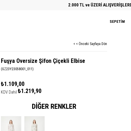
2.000 TL ve ÜZERİ ALIŞVERİŞLERDE ÜC
SEPETIM
< < Önceki Sayfaya Dön
Fuşya Oversize Şifon Çiçekli Elbise
(GZ23Y23058001_011)
₺1.109,00
₺1.219,90
KDV Dahil
DIĞER RENKLER