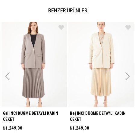
BENZER ÜRÜNLER
ri İNCİ DÜĞME DETAYLI KADIN
Bej İNCİ DÜĞME DETAYLI KADIN
EKET
CEKET
1.249,00
₺1.249,00
₺1