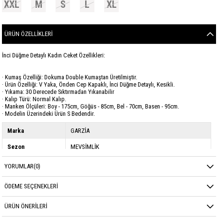
XXL
M
S
L
XL
ÜRÜN ÖZELLIKLERI
İnci Düğme Detaylı Kadın Ceket Özellikleri:
· Kumaş Özelliği: Dokuma Double Kumaştan Üretilmiştir.
· Ürün Özelliği: V Yaka, Önden Cep Kapaklı, İnci Düğme Detaylı, Kesikli.
· Yıkama: 30 Derecede Sıktırmadan Yıkanabilir
· Kalıp Türü: Normal Kalıp.
· Manken Ölçüleri: Boy - 175cm, Göğüs - 85cm, Bel - 70cm, Basen - 95cm.
· Modelin Üzerindeki Ürün S Bedendir.
Marka
GARZİA
Sezon
MEVSİMLİK
Kumaş Cinsi
DOUBLE
YORUMLAR
(0)
ÖDEME SEÇENEKLERI
ÜRÜN ÖNERILERI