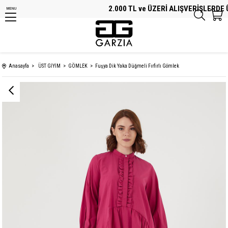
2.000 TL ve ÜZERİ ALIŞVERİŞLERDE ÜC
MENU
Anasayfa
ÜST GİYİM
GÖMLEK
Fuşya Dik Yaka Düğmeli Fırfırlı Gömlek