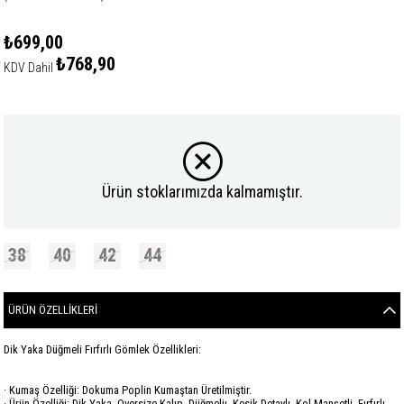
₺699,00
₺768,90
KDV Dahil
Ürün stoklarımızda kalmamıştır.
38
40
42
44
ÜRÜN ÖZELLIKLERI
Dik Yaka Düğmeli Fırfırlı Gömlek Özellikleri:
· Kumaş Özelliği: Dokuma Poplin Kumaştan Üretilmiştir.
· Ürün Özelliği: Dik Yaka, Oversize Kalıp, Düğmeliı, Kesik Detaylı, Kol Manşetli, Fırfırlı.