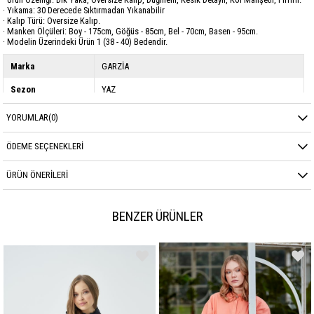
· Yıkama: 30 Derecede Sıktırmadan Yıkanabilir
· Kalıp Türü: Oversize Kalıp.
· Manken Ölçüleri: Boy - 175cm, Göğüs - 85cm, Bel - 70cm, Basen - 95cm.
· Modelin Üzerindeki Ürün 1 (38 - 40) Bedendir.
Marka
GARZİA
Sezon
YAZ
Kumaş Cinsi
POPLİN
YORUMLAR
(0)
ÖDEME SEÇENEKLERI
ÜRÜN ÖNERILERI
BENZER ÜRÜNLER