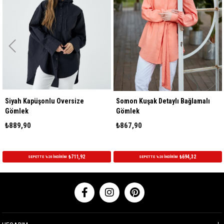
Siyah Kapüşonlu Oversize
Somon Kuşak Detaylı Bağlamalı
Gömlek
Gömlek
₺889,90
₺867,90
₺711,92
₺694,32
SEPETTE %20 İNDİRİM
SEPETTE %20 İNDİRİM