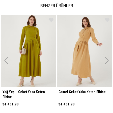
BENZER ÜRÜNLER
ili Ceket Yaka Keten
Camel Ceket Yaka Keten Elbise
Bej Ceke
,90
₺1.461,90
₺1.461,