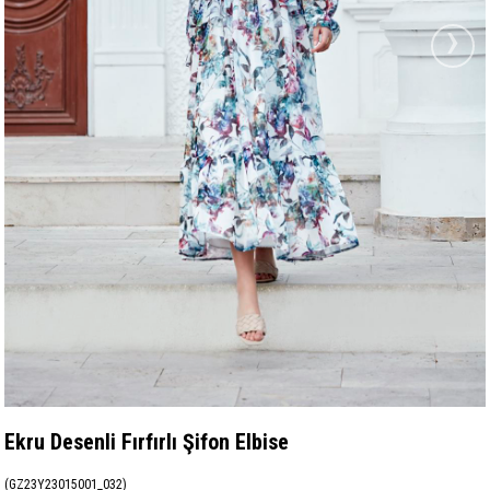
›
Ekru Desenli Fırfırlı Şifon Elbise
(GZ23Y23015001_032)