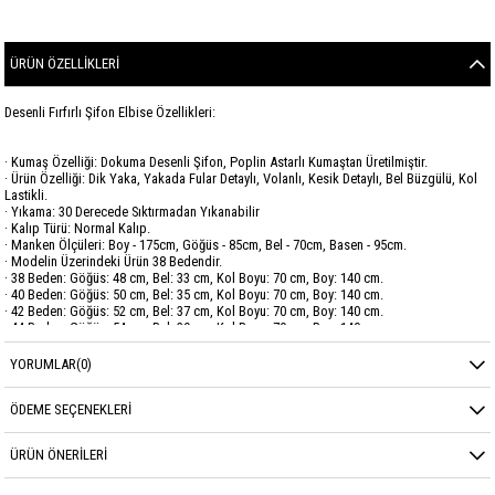
ÜRÜN ÖZELLIKLERI
Desenli Fırfırlı Şifon Elbise Özellikleri:
· Kumaş Özelliği: Dokuma Desenli Şifon, Poplin Astarlı Kumaştan Üretilmiştir.
· Ürün Özelliği: Dik Yaka, Yakada Fular Detaylı, Volanlı, Kesik Detaylı, Bel Büzgülü, Kol
Lastikli.
· Yıkama: 30 Derecede Sıktırmadan Yıkanabilir
· Kalıp Türü: Normal Kalıp.
· Manken Ölçüleri: Boy - 175cm, Göğüs - 85cm, Bel - 70cm, Basen - 95cm.
· Modelin Üzerindeki Ürün 38 Bedendir.
· 38 Beden: Göğüs: 48 cm, Bel: 33 cm, Kol Boyu: 70 cm, Boy: 140 cm.
· 40 Beden: Göğüs: 50 cm, Bel: 35 cm, Kol Boyu: 70 cm, Boy: 140 cm.
· 42 Beden: Göğüs: 52 cm, Bel: 37 cm, Kol Boyu: 70 cm, Boy: 140 cm.
· 44 Beden: Göğüs: 54 cm, Bel: 39 cm, Kol Boyu: 70 cm, Boy: 140 cm.
YORUMLAR
(0)
Marka
GARZİA
Sezon
YAZ
ÖDEME SEÇENEKLERI
Kumaş Cinsi
ŞİFON
ÜRÜN ÖNERILERI