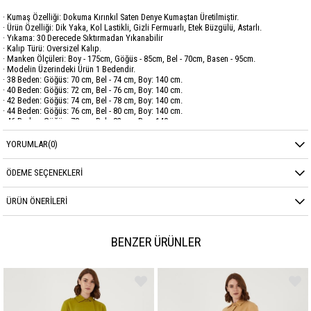
· Kumaş Özelliği: Dokuma Kırınkıl Saten Denye Kumaştan Üretilmiştir.
· Ürün Özelliği: Dik Yaka, Kol Lastikli, Gizli Fermuarlı, Etek Büzgülü, Astarlı.
· Yıkama: 30 Derecede Sıktırmadan Yıkanabilir
· Kalıp Türü: Oversizel Kalıp.
· Manken Ölçüleri: Boy - 175cm, Göğüs - 85cm, Bel - 70cm, Basen - 95cm.
· Modelin Üzerindeki Ürün 1 Bedendir.
· 38 Beden: Göğüs: 70 cm, Bel - 74 cm, Boy: 140 cm.
· 40 Beden: Göğüs: 72 cm, Bel - 76 cm, Boy: 140 cm.
· 42 Beden: Göğüs: 74 cm, Bel - 78 cm, Boy: 140 cm.
· 44 Beden: Göğüs: 76 cm, Bel - 80 cm, Boy: 140 cm.
· 46 Beden: Göğüs: 78 cm, Bel - 82 cm, Boy: 140 cm.
YORUMLAR
(0)
Marka
SAVEWELLWOMAN
Sezon
YAZ
ÖDEME SEÇENEKLERI
Kumaş Cinsi
KİRİNKİL SATEN
ÜRÜN ÖNERILERI
BENZER ÜRÜNLER