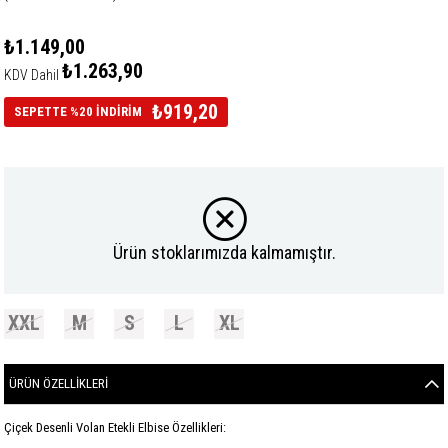
₺1.149,00
₺1.263,90
KDV Dahil
₺919,20
SEPETTE %20 İNDİRİM
Ürün stoklarımızda kalmamıştır.
XXL
M
S
L
XL
ÜRÜN ÖZELLIKLERI
Çiçek Desenli Volan Etekli Elbise Özellikleri: