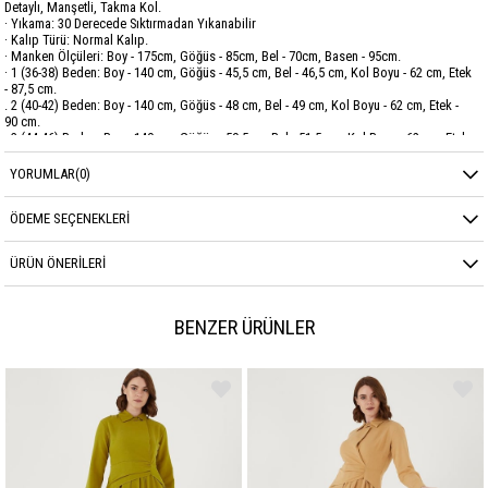
Detaylı, Manşetli, Takma Kol.
· Yıkama: 30 Derecede Sıktırmadan Yıkanabilir
· Kalıp Türü: Normal Kalıp.
· Manken Ölçüleri: Boy - 175cm, Göğüs - 85cm, Bel - 70cm, Basen - 95cm.
· 1 (36-38) Beden: Boy - 140 cm, Göğüs - 45,5 cm, Bel - 46,5 cm, Kol Boyu - 62 cm, Etek
- 87,5 cm.
. 2 (40-42) Beden: Boy - 140 cm, Göğüs - 48 cm, Bel - 49 cm, Kol Boyu - 62 cm, Etek -
90 cm.
. 3 (44-46) Beden: Boy - 140 cm, Göğüs - 50,5cm, Bel - 51,5 cm, Kol Boyu - 62 cm, Etek
- 92,5 cm.
YORUMLAR
(0)
Marka
GARZİA
ÖDEME SEÇENEKLERI
Sezon
YAZ
ÜRÜN ÖNERILERI
Kumaş Cinsi
VUAL
BENZER ÜRÜNLER