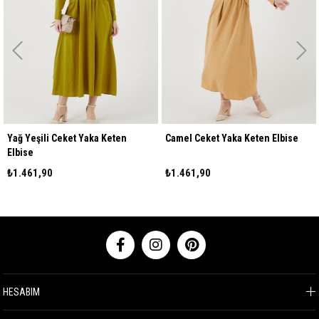
Yağ Yeşili Ceket Yaka Keten
Camel Ceket Yaka Keten Elbise
B
lbise
₺1.461,90
₺1.461,90
₺
HESABIM