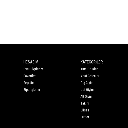
HESABIM
KATEGORİLER
Üye Bilgilerim
Tüm Ürünler
Favoriler
Yeni Gelenler
Sepetim
Dış Giyim
Siparişlerim
Üst Giyim
Alt Giyim
Takım
Elbise
Outlet