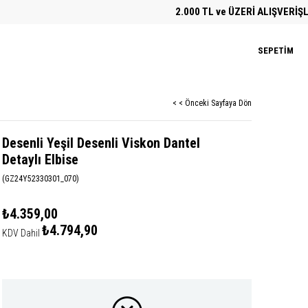
2.000 TL ve ÜZERİ ALIŞVERİŞLERD
SEPETIM
< < Önceki Sayfaya Dön
Desenli Yeşil Desenli Viskon Dantel
Detaylı Elbise
(GZ24Y52330301_070)
₺4.359,00
₺4.794,90
KDV Dahil