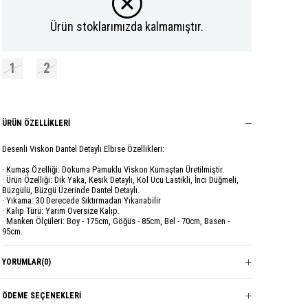
Ürün stoklarımızda kalmamıştır.
1
2
ÜRÜN ÖZELLIKLERI
Desenli Viskon Dantel Detaylı Elbise Özellikleri:
· Kumaş Özelliği: Dokuma Pamuklu Viskon Kumaştan Üretilmiştir.
· Ürün Özelliği: Dik Yaka, Kesik Detaylı, Kol Ucu Lastikli, İnci Düğmeli,
Büzgülü, Büzgü Üzerinde Dantel Detaylı.
· Yıkama: 30 Derecede Sıktırmadan Yıkanabilir
· Kalıp Türü: Yarım Oversize Kalıp.
· Manken Ölçüleri: Boy - 175cm, Göğüs - 85cm, Bel - 70cm, Basen -
95cm.
· 1 (38-40) Beden: Boy - 135 cm, Kol Boy: 64 cm, Göğüs - 55 cm, Bel -
76 cm.
· 2 (42-44) Beden: Boy - 135 cm, Kol Boy: 64 cm, Göğüs - 58 cm, Bel -
YORUMLAR
(0)
79 cm.
ÖDEME SEÇENEKLERI
Marka
GARZİA