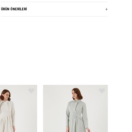
Sezon
YAZ
ÜRÜN ÖNERILERI
Kumaş Cinsi
VİSKON