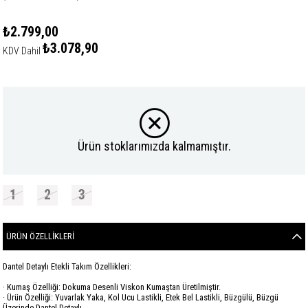
₺2.799,00
₺3.078,90
KDV Dahil
Ürün stoklarımızda kalmamıştır.
1
2
3
ÜRÜN ÖZELLIKLERI
Dantel Detaylı Etekli Takım Özellikleri:
· Kumaş Özelliği: Dokuma Desenli Viskon Kumaştan Üretilmiştir.
· Ürün Özelliği: Yuvarlak Yaka, Kol Ucu Lastikli, Etek Bel Lastikli, Büzgülü, Büzgü
Üzerinde Dantel Detaylı.