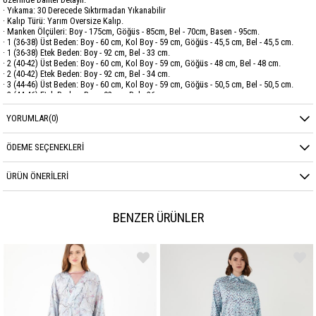
· Yıkama: 30 Derecede Sıktırmadan Yıkanabilir
· Kalıp Türü: Yarım Oversize Kalıp.
· Manken Ölçüleri: Boy - 175cm, Göğüs - 85cm, Bel - 70cm, Basen - 95cm.
· 1 (36-38) Üst Beden: Boy - 60 cm, Kol Boy - 59 cm, Göğüs - 45,5 cm, Bel - 45,5 cm.
· 1 (36-38) Etek Beden: Boy - 92 cm, Bel - 33 cm.
· 2 (40-42) Üst Beden: Boy - 60 cm, Kol Boy - 59 cm, Göğüs - 48 cm, Bel - 48 cm.
· 2 (40-42) Etek Beden: Boy - 92 cm, Bel - 34 cm.
· 3 (44-46) Üst Beden: Boy - 60 cm, Kol Boy - 59 cm, Göğüs - 50,5 cm, Bel - 50,5 cm.
· 3 (44-46) Etek Beden: Boy - 92 cm, Bel - 36 cm.
YORUMLAR
(0)
Marka
GARZİA
Sezon
YAZ
ÖDEME SEÇENEKLERI
Kumaş Cinsi
VİSKON
ÜRÜN ÖNERILERI
BENZER ÜRÜNLER