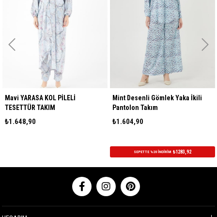
Mavi YARASA KOL PİLELİ
Mint Desenli Gömlek Yaka İkili
TESETTÜR TAKIM
Pantolon Takım
₺1.648,90
₺1.604,90
₺1283,92
SEPETTE %20 İNDİRİM