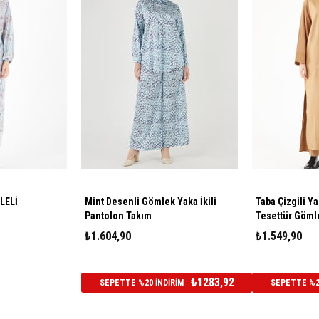
LELİ
Mint Desenli Gömlek Yaka İkili
Taba Çizgili Y
Pantolon Takım
Tesettür Göml
₺1.604,90
₺1.549,90
₺1283,92
SEPETTE %20 İNDİRİM
SEPETTE %20