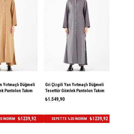
an Yırtmaçlı Düğmeli
Gri Çizgili Yan Yırtmaçlı Düğmeli
ek Pantolon Takım
Tesettür Gömlek Pantolon Takım
₺1.549,90
₺1239,92
₺1239,92
 İNDİRİM
SEPETTE %20 İNDİRİM