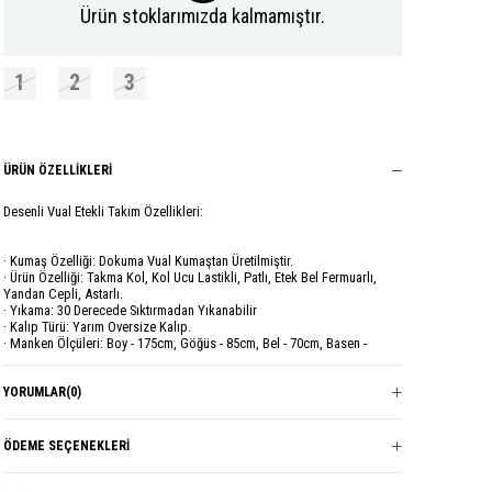
Ürün stoklarımızda kalmamıştır.
1
2
3
ÜRÜN ÖZELLIKLERI
Desenli Vual Etekli Takım Özellikleri:
· Kumaş Özelliği: Dokuma Vual Kumaştan Üretilmiştir.
· Ürün Özelliği: Takma Kol, Kol Ucu Lastikli, Patlı, Etek Bel Fermuarlı,
Yandan Cepli, Astarlı.
· Yıkama: 30 Derecede Sıktırmadan Yıkanabilir
· Kalıp Türü: Yarım Oversize Kalıp.
· Manken Ölçüleri: Boy - 175cm, Göğüs - 85cm, Bel - 70cm, Basen -
95cm.
· 1 (36-38) Üst Beden: Boy - 68 cm, Kol Boy - 46 cm, Etek - 61 cm,
Göğüs - 56 cm.
YORUMLAR
(0)
· 1 (36-38) Alt Beden: Boy - 93 cm, Bel - 35 cm.
· 2 (40-42) Üst Beden: Boy - 68 cm, Kol Boy - 46 cm, Etek - 64 cm,
Göğüs - 59 cm.
ÖDEME SEÇENEKLERI
· 2 (40-42) Alt Beden: Boy - 93 cm, Bel - 38 cm.
· 3 (44-46) Üst Beden: Boy - 68 cm, Kol Boy - 46 cm, Etek - 67 cm,
Göğüs - 62 cm.