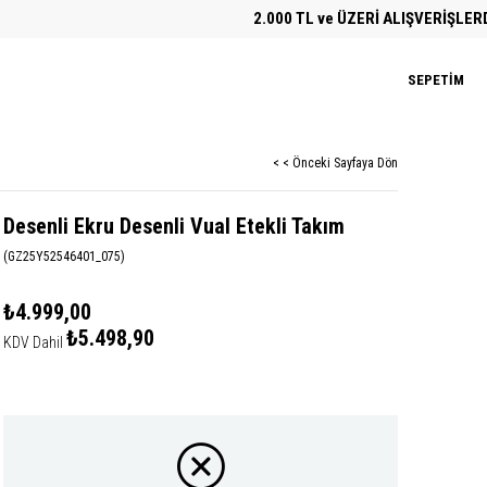
2.000 TL ve ÜZERİ ALIŞVERİŞLERDE ÜCR
SEPETIM
< < Önceki Sayfaya Dön
Desenli Ekru Desenli Vual Etekli Takım
(GZ25Y52546401_075)
₺4.999,00
₺5.498,90
KDV Dahil