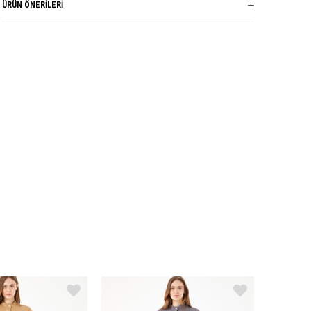
ÜRÜN ÖNERILERI
· 3 (44-46) Alt Beden: Boy - 93 cm, Bel - 41 cm.
Marka
GARZİA
Sezon
YAZ
Kumaş Cinsi
VUAL