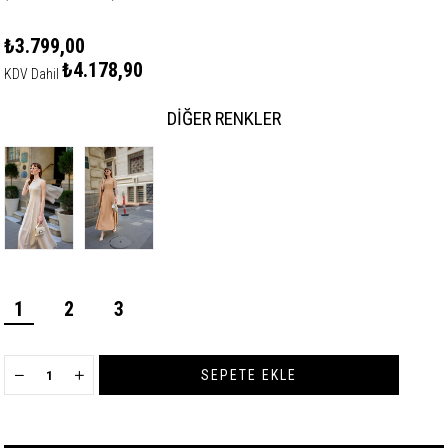
₺3.799,00
₺4.178,90
KDV Dahil
DIĞER RENKLER
1
2
3