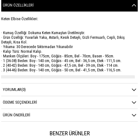
ÜRÜN ÖZELLIKLERI
Keten Elbise Özellikleri:
· Kumaş Özelliği: Dokuma Keten Kumaştan Üretilmiştir.
· Ürün Özelliği: Yuvarlak Yaka, Astarlı, Kesik Detaylı, Gizli Fermuarlı, Cepli, Dikiş
Detaylı, Kısa Kol.
· Yıkama: 30 Derecede Sıktırmadan Yıkanabilir
· Kalıp Türü: Normal Kalıp.
· Manken Ölçüleri: Boy - 175cm, Göğüs - 85cm, Bel - 70cm, Basen - 95cm.
· 1 (36-38) Beden: Boy - 140 cm, Göğüs - 45 cm, Bel - 36,5 cm, Etek - 111,5 cm.
. 2 (40-42) Beden: Boy - 140 cm, Göğüs - 47,5 cm, Bel - 39 cm, Etek - 114 cm.
. 3 (44-46) Beden: Boy - 140 cm, Göğüs - 50 cm, Bel - 41,5 cm, Etek - 116,5 cm.
Marka
GARZİA
YORUMLAR
(0)
Sezon
YAZ
Kumaş Cinsi
KETEN
ÖDEME SEÇENEKLERI
ÜRÜN ÖNERILERI
BENZER ÜRÜNLER