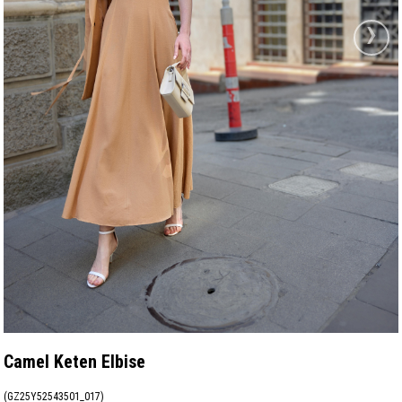
›
Camel Keten Elbise
(GZ25Y52543501_017)