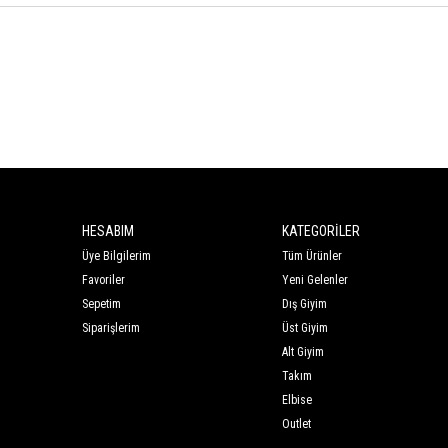
HESABIM
KATEGORİLER
Üye Bilgilerim
Tüm Ürünler
Favoriler
Yeni Gelenler
Sepetim
Dış Giyim
Siparişlerim
Üst Giyim
Alt Giyim
Takım
Elbise
Outlet