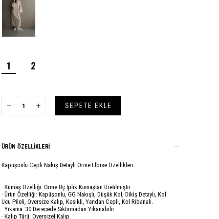
1
2
ÜRÜN ÖZELLIKLERI
Kapüşonlu Cepli Nakış Detaylı Örme Elbise Özellikleri:
· Kumaş Özelliği: Örme Üç İplik Kumaştan Üretilmiştir.
· Ürün Özelliği: Kapüşonlu, GG Nakışlı, Düşük Kol, Dikiş Detaylı, Kol
Ucu Pileli, Oversize Kalıp, Kesikli, Yandan Cepli, Kol Ribanalı.
· Yıkama: 30 Derecede Sıktırmadan Yıkanabilir
· Kalıp Türü: Oversizel Kalıp.