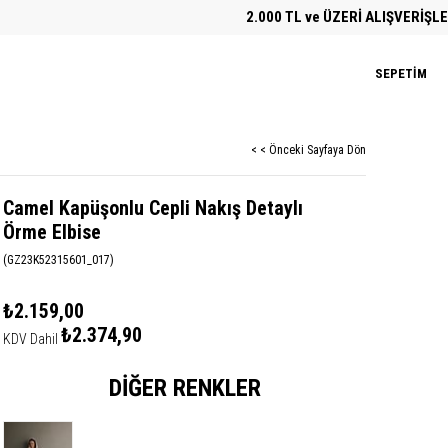
2.000 TL ve ÜZERİ ALIŞVERİŞLERDE 
SEPETIM
< < Önceki Sayfaya Dön
Camel Kapüşonlu Cepli Nakış Detaylı
Örme Elbise
(GZ23K52315601_017)
₺2.159,00
₺2.374,90
KDV Dahil
DIĞER RENKLER