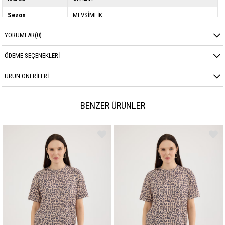
Sezon
MEVSİMLİK
Kumaş Cinsi
ÖRME
YORUMLAR
(0)
ÖDEME SEÇENEKLERI
ÜRÜN ÖNERILERI
BENZER ÜRÜNLER