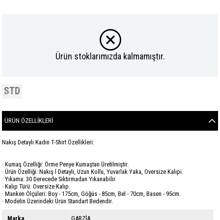
Ürün stoklarımızda kalmamıştır.
STD
ÜRÜN ÖZELLIKLERI
Nakış Detaylı Kadın T-Shirt Özellikleri:
· Kumaş Özelliği: Örme Penye Kumaştan Üretilmiştir.
· Ürün Özelliği: Nakış l Detaylı, Uzun Kollu, Yuvarlak Yaka, Oversize Kalıpi.
· Yıkama: 30 Derecede Sıktırmadan Yıkanabilir
· Kalıp Türü: Oversize Kalıp.
· Manken Ölçüleri: Boy - 175cm, Göğüs - 85cm, Bel - 70cm, Basen - 95cm.
· Modelin Üzerindeki Ürün Standart Bedendir.
Marka
GARZİA