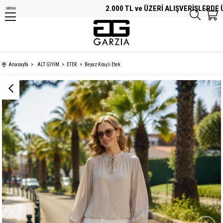
2.000 TL ve ÜZERİ ALIŞVERİŞLERDE ÜCRE
MENU
Anasayfa
ALT GİYİM
ETEK
Beyaz Kraşlı Etek