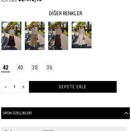
KDV Dahil
DIĞER RENKLER
42
40
38
36
ÜRÜN ÖZELLIKLERI