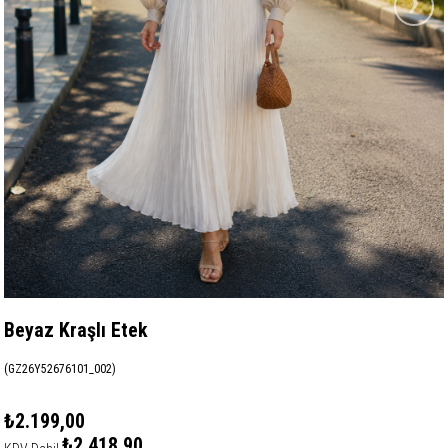
›
Beyaz Kraşlı Etek
(GZ26Y52676101_002)
₺2.199,00
₺2.418,90