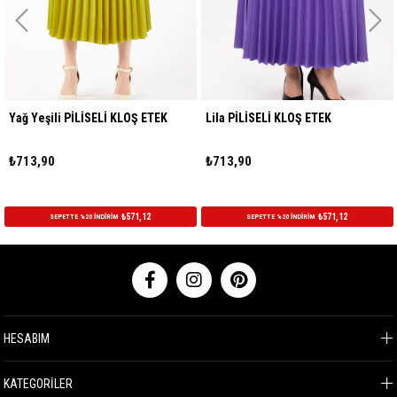
Yağ Yeşili PİLİSELİ KLOŞ ETEK
Lila PİLİSELİ KLOŞ ETEK
₺713,90
₺713,90
₺571,12
₺571,12
SEPETTE %20 İNDİRİM
SEPETTE %20 İNDİRİM
HESABIM
KATEGORİLER